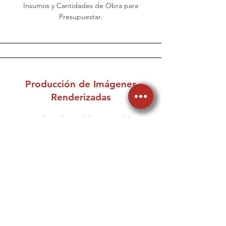
Insumos y Cantidades de Obra para
Presupuestar.
Producción de Imágenes
Renderizadas
Como subproducto del proceso del BIM,
obtenemos imágenes fijas y animaciones
virtuales con calidad fotorealística, para
ilustrar a los clientes y comercializar el
proyecto.