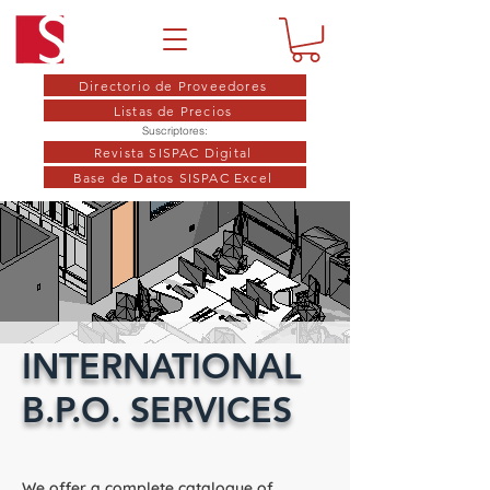
Directorio de Proveedores
Listas de Precios
Suscriptores:
Revista SISPAC Digital
Base de Datos SISPAC Excel
INTERNATIONAL
B.P.O. SERVICES
We offer a complete catalogue of