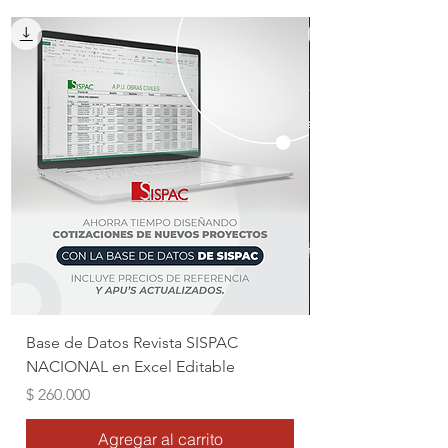
Base de Datos Revista SISPAC
NACIONAL en Excel Editable
Precio
$ 260.000
Agregar al carrito