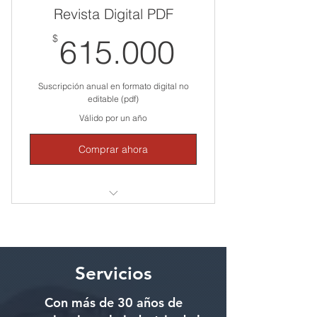
Revista Digital PDF
615.000$
$
615.000
Suscripción anual en formato digital no
editable (pdf)
Válido por un año
Comprar ahora
¡30% de AHORRO! Respecto a la
compra por ejemplar.
Mantén tu información actualizada
durante un año.
Servicios
Acceso a la Revista SISPAC en tu
Con más de 30 años de
cuenta en todo momento.