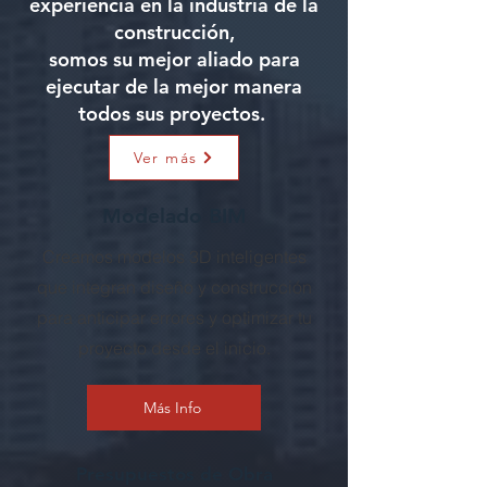
experiencia en la industria de la
Acceso a todos los ejemplares de
construcción,
todas las regiones.
somos su mejor aliado para
ejecutar de la mejor manera
todos sus proyectos.
Ver más
Modelado BIM
Creamos modelos 3D inteligentes
que integran diseño y construcción
para anticipar errores y optimizar tu
proyecto desde el inicio.
Más Info
Presupuestos de Obra