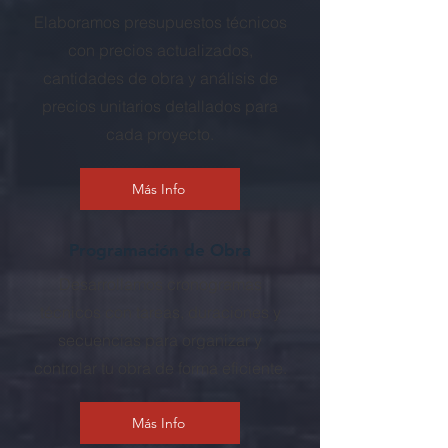
Elaboramos presupuestos técnicos
con precios actualizados,
cantidades de obra y análisis de
precios unitarios detallados para
cada proyecto.
Más Info
Programación de Obra
Desarrollamos cronogramas
técnicos con tareas, duraciones y
secuencias para organizar y
controlar tu obra de forma eficiente.
Más Info