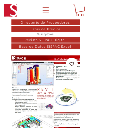
Directorio de Proveedores
Listas de Precios
Suscriptores:
Revista SISPAC Digital
Base de Datos SISPAC Excel