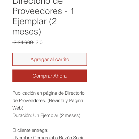
Directorio de
Proveedores - 1
Ejemplar (2
meses)
Precio
Precio
 $ 24.900 
$ 0
de
oferta
Agregar al carrito
Comprar Ahora
Publicación en página de Directorio
de Proveedores. (Revista y Página
Web)
Duración: Un Ejemplar (2 meses).
El cliente entrega:
- Nombre Comercial o Razón Social