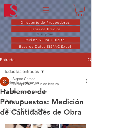
Directorio de Proveedores
Listas de Precios
Suscriptores:
Revista SISPAC Digital
Base de Datos SISPAC Excel
Entrada
Todas las entradas
Sispac Comco
Todas las entradas
14 sept 2021
2 min de lectura
Hablemos de
Arquitectura Sostenible
Presupuestos: Medición
Urbanismo
Costos y Presupuestos
de Cantidades de Obra