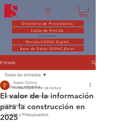
Directorio de Proveedores
Listas de Precios
Suscriptores:
Revista SISPAC Digital
Base de Datos SISPAC Excel
Entrada
Todas las entradas
Sispac Comco
Todas las entradas
14 mar 2025
1 min de lectura
El valor de la información
Arquitectura Sostenible
para la construcción en
Urbanismo
Costos y Presupuestos
2025