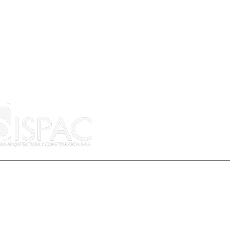
LLÁMANOS
605 3570081
605 3575905
317 6575033
© Copyr