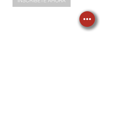
INSCRÍBETE AHORA
LLÁMANOS
605 3570081
605 3575905
317 6575033
VISÍTANOS
Carrera 49C # 91-76