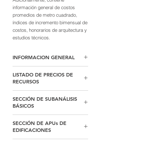
información general de costos
promedios de metro cuadrado,
índices de incremento bimensual de
costos, honorarios de arquitectura y
estudios técnicos.
INFORMACION GENERAL
Indice de Costos por año
LISTADO DE PRECIOS DE
Costos Directos Promedio
RECURSOS
Costo de Cuadrillas de mano de
obra
Acabados
Tarifas Profesionales
SECCIÓN DE SUBANÁLISIS
Aceros
Directorio Regional de
BÁSICOS
Aditivos
Proveedores
Bloques y Ladrillos
Aceros de Refuerzo
Carpintería
SECCIÓN DE APUs DE
Concretos de Obra
Cerraduras
EDIFICACIONES
Morteros de Obra
Concretos y Cementos
Morteros de Obra con Central de
Cubiertas