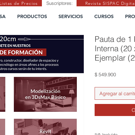
Suscriptores:
Listas de Precios
Revista SISPAC Digita
SA
PRODUCTOS
SERVICIOS
CURSOS
PRO
Pauta de 1
Interna (20 
Ejemplar (
Precio
$ 549.900
Agregar al carri
C
IVA Incluído