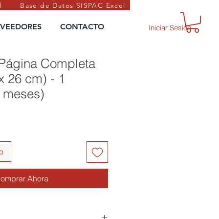
l
Base de Datos SISPAC Excel
VEEDORES
CONTACTO
Iniciar Sesión
 Página Completa
x 26 cm) - 1
2 meses)
to
omprar Ahora