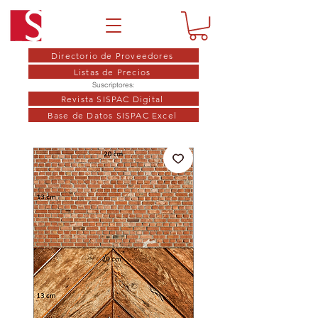
Directorio de Proveedores
Listas de Precios
Suscriptores:
Revista SISPAC Digital
Base de Datos SISPAC Excel