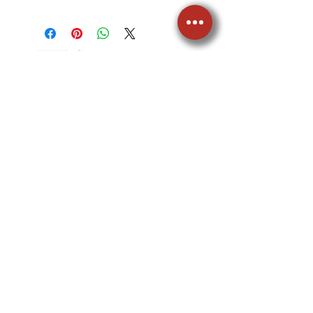
Base de IVA: $ 252.016,81 COP
IVA Pagado: $ 47.883,19 COP
LLÁMANOS
605 3570081
605 3575905
317 6575033
VISÍTANOS
Carrera 49C # 91-76
Barranquilla
Colombia